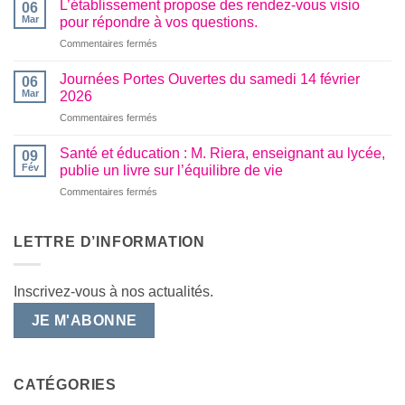
de
L’établissement propose des rendez-vous visio
06
Entreprise
rencontres
Mar
pour répondre à vos questions.
:
professionnelles
sur
Commentaires fermés
Nos
réussie
L’établissement
BTS
propose
Travaux
Journées Portes Ouvertes du samedi 14 février
06
des
Publics
Mar
2026
rendez-
en
sur
Commentaires fermés
vous
immersion
Journées
visio
chez
Portes
pour
Santé et éducation : M. Riera, enseignant au lycée,
COLAS
09
Ouvertes
répondre
Fév
publie un livre sur l’équilibre de vie
du
à
sur
Commentaires fermés
samedi
vos
Santé
14
questions.
et
février
éducation
LETTRE D’INFORMATION
2026
:
M.
Riera,
Inscrivez-vous à nos actualités.
enseignant
au
JE M'ABONNE
lycée,
publie
un
livre
CATÉGORIES
sur