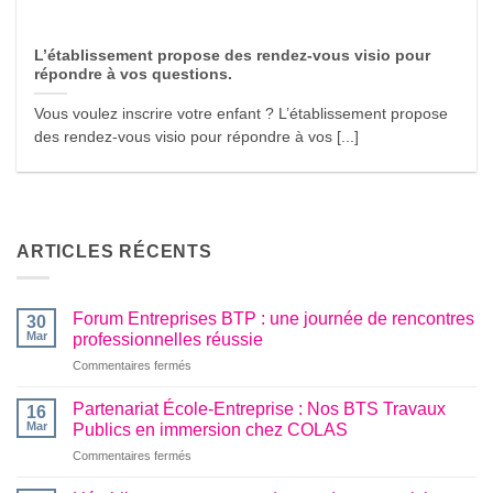
L’établissement propose des rendez-vous visio pour
répondre à vos questions.
Vous voulez inscrire votre enfant ? L’établissement propose
des rendez-vous visio pour répondre à vos [...]
ARTICLES RÉCENTS
Forum Entreprises BTP : une journée de rencontres
30
Mar
professionnelles réussie
sur
Commentaires fermés
Forum
Entreprises
Partenariat École-Entreprise : Nos BTS Travaux
16
BTP
Mar
Publics en immersion chez COLAS
:
sur
Commentaires fermés
une
Partenariat
journée
École-