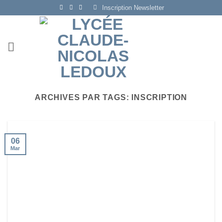
Passer
Inscription Newsletter
au
contenu
ARCHIVES PAR TAGS:
INSCRIPTION
06
Mar