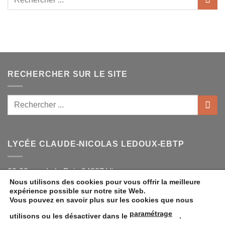
RECHERCHER SUR LE SITE
LYCÉE CLAUDE-NICOLAS LEDOUX-EBTP
30-32 rue de la Paix 94307 Vincennes
Nous utilisons des cookies pour vous offrir la meilleure
: 01.48.08.11.21
expérience possible sur notre site Web.
Vous pouvez en savoir plus sur les cookies que nous
paramétrage
utilisons ou les désactiver dans le
.
Copyright 2019 © Lycée Claude-Nicolas LEDOUX - EBTP -