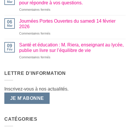
Entreprise
rencontres
Mar
pour répondre à vos questions.
:
professionnelles
sur
Commentaires fermés
Nos
réussie
L’établissement
BTS
propose
Travaux
Journées Portes Ouvertes du samedi 14 février
06
des
Publics
Mar
2026
rendez-
en
sur
Commentaires fermés
vous
immersion
Journées
visio
chez
Portes
pour
Santé et éducation : M. Riera, enseignant au lycée,
COLAS
09
Ouvertes
répondre
Fév
publie un livre sur l’équilibre de vie
du
à
sur
Commentaires fermés
samedi
vos
Santé
14
questions.
et
février
éducation
LETTRE D’INFORMATION
2026
:
M.
Riera,
Inscrivez-vous à nos actualités.
enseignant
au
JE M'ABONNE
lycée,
publie
un
livre
CATÉGORIES
sur
l’équilibre