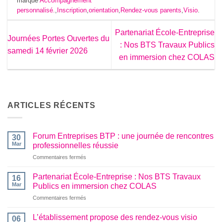
marqué
Accompagnement
personnalisé.
,
Inscription
,
orientation
,
Rendez-vous parents
,
Visio
.
Partenariat École-Entreprise
Journées Portes Ouvertes du
: Nos BTS Travaux Publics
samedi 14 février 2026
en immersion chez COLAS
ARTICLES RÉCENTS
Forum Entreprises BTP : une journée de rencontres
30
Mar
professionnelles réussie
sur
Commentaires fermés
Forum
Entreprises
Partenariat École-Entreprise : Nos BTS Travaux
16
BTP
Mar
Publics en immersion chez COLAS
:
sur
Commentaires fermés
une
Partenariat
journée
École-
de
L’établissement propose des rendez-vous visio
06