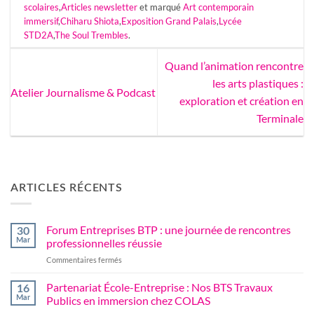
scolaires
,
Articles newsletter
et marqué
Art contemporain
immersif
,
Chiharu Shiota
,
Exposition Grand Palais
,
Lycée
STD2A
,
The Soul Trembles
.
Quand l’animation rencontre
les arts plastiques :
Atelier Journalisme & Podcast
exploration et création en
Terminale
ARTICLES RÉCENTS
Forum Entreprises BTP : une journée de rencontres
30
Mar
professionnelles réussie
sur
Commentaires fermés
Forum
Entreprises
Partenariat École-Entreprise : Nos BTS Travaux
16
BTP
Mar
Publics en immersion chez COLAS
: