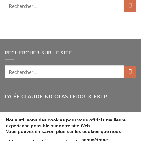
RECHERCHER SUR LE SITE
LYCÉE CLAUDE-NICOLAS LEDOUX-EBTP
30-32 rue de la Paix 94307 Vincennes
Nous utilisons des cookies pour vous offrir la meilleure
: 01.48.08.11.21
expérience possible sur notre site Web.
Vous pouvez en savoir plus sur les cookies que nous
paramétrage