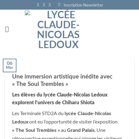
Passer
Inscription Newsletter
au
contenu
06
Mar
Une immersion artistique inédite avec
« The Soul Trembles »
Les élèves du lycée Claude-Nicolas Ledoux
explorent l’univers de Chiharu Shiota
Les Terminale STD2A du
lycée Claude-Nicolas
ont eu l’opportunité de visiter l’exposition
Ledoux
au
. Une
« The Soul Trembles »
Grand Palais
rétrospective exceptionnelle qui plonge les visiteurs