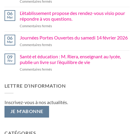
sur
Commentaires fermés
une
Partenariat
journée
École-
L’établissement propose des rendez-vous visio pour
de
06
Entreprise
rencontres
Mar
répondre à vos questions.
:
professionnelles
sur
Commentaires fermés
Nos
réussie
L’établissement
BTS
propose
Journées Portes Ouvertes du samedi 14 février 2026
Travaux
06
des
Publics
Mar
sur
Commentaires fermés
rendez-
en
Journées
vous
immersion
Portes
Santé et éducation : M. Riera, enseignant au lycée,
visio
09
chez
Ouvertes
Fév
publie un livre sur l’équilibre de vie
pour
COLAS
du
répondre
sur
Commentaires fermés
samedi
à
Santé
14
vos
et
février
questions.
éducation
2026
LETTRE D’INFORMATION
:
M.
Riera,
Inscrivez-vous à nos actualités.
enseignant
au
JE M'ABONNE
lycée,
publie
un
livre
CATÉGORIES