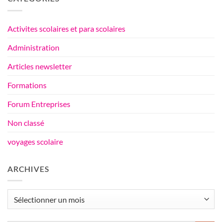
sur
l’équilibre
de
Activites scolaires et para scolaires
vie
Administration
Articles newsletter
Formations
Forum Entreprises
Non classé
voyages scolaire
ARCHIVES
Archives